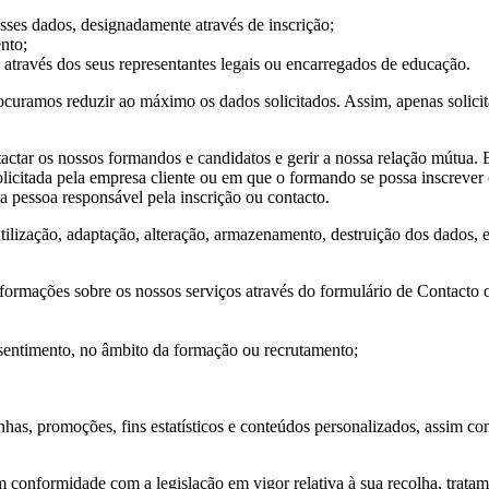
esses dados, designadamente através de inscrição;
ento;
 através dos seus representantes legais ou encarregados de educação.
curamos reduzir ao máximo os dados solicitados. Assim, apenas solicita
actar os nossos formandos e candidatos e gerir a nossa relação mútua. E
olicitada pela empresa cliente ou em que o formando se possa inscre
da pessoa responsável pela inscrição ou contacto.
 utilização, adaptação, alteração, armazenamento, destruição dos dados, 
e informações sobre os nossos serviços através do formulário de Contacto
nsentimento, no âmbito da formação ou recrutamento;
anhas, promoções, fins estatísticos e conteúdos personalizados, assim 
ormidade com a legislação em vigor relativa à sua recolha, tratamen