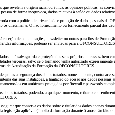
evelem a origem racial ou étnica, as opiniões políticas, as convicçõe
pessoa de forma inequívoca, dados relativos à saúde ou dados relativos 
r concorda com a política de privacidade e proteção de dados pessoai
o-os diretamente. O não fornecimento ou fornecimento parcial dos dados 
e à receção de comunicações, newsletter ou outras para fins de Promoçã
ridas informações, poderão ser enviadas para a OFCONSULTORES at
 dados ou à salvaguarda e proteção dos seus próprios interesses, bem co
des terceiras, salvo se o formando tenha autorizado expressamente 
Sistema de Acreditação da Formação da OFCONSULTORES.
adas à segurança dos dados tratados, nomeadamente, contra acessos n
 interna das suas instalações, a limitação do acesso aos dados pessoais
e mantemo-los em ambientes protegidos por firewall e passwords compl
o dos dados tratados, podendo, a qualquer momento, retirar o consentimen
NSULTORES.
urar que conserva os dados sobre o titular dos dados apenas durante 
da legislação aplicável (âmbito da formação durante 5 anos e âmbito de