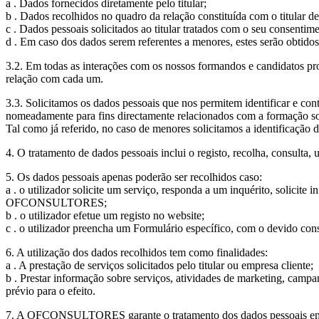
a . Dados fornecidos diretamente pelo titular;
b . Dados recolhidos no quadro da relação constituída com o titular d
c . Dados pessoais solicitados ao titular tratados com o seu consentim
d . Em caso dos dados serem referentes a menores, estes serão obtidos
3.2. Em todas as interações com os nossos formandos e candidatos pro
relação com cada um.
3.3. Solicitamos os dados pessoais que nos permitem identificar e cont
nomeadamente para fins directamente relacionados com a formação s
Tal como já referido, no caso de menores solicitamos a identificação 
4. O tratamento de dados pessoais inclui o registo, recolha, consulta,
5. Os dados pessoais apenas poderão ser recolhidos caso:
a . o utilizador solicite um serviço, responda a um inquérito, solicit
OFCONSULTORES;
b . o utilizador efetue um registo no website;
c . o utilizador preencha um Formulário específico, com o devido co
6. A utilização dos dados recolhidos tem como finalidades:
a . A prestação de serviços solicitados pelo titular ou empresa cliente;
b . Prestar informação sobre serviços, atividades de marketing, camp
prévio para o efeito.
7. A OFCONSULTORES garante o tratamento dos dados pessoais em conf