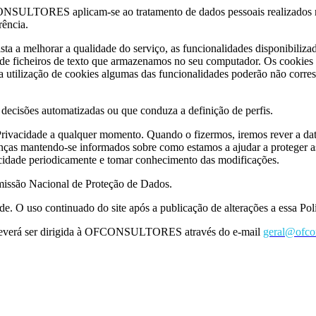
ONSULTORES aplicam-se ao tratamento de dados pessoais realizados no 
rência.
elhorar a qualidade do serviço, as funcionalidades disponibilizadas e
de ficheiros de texto que armazenamos no seu computador. Os cookies 
r a utilização de cookies algumas das funcionalidades poderão não corr
isões automatizadas ou que conduza a definição de perfis.
acidade a qualquer momento. Quando o fizermos, iremos rever a data a
nças mantendo-se informados sobre como estamos a ajudar a proteger a
vacidade periodicamente e tomar conhecimento das modificações.
omissão Nacional de Proteção de Dados.
dade. O uso continuado do site após a publicação de alterações a essa Po
s deverá ser dirigida à OFCONSULTORES através do e-mail
geral@ofco