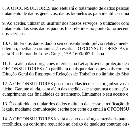
8. A OFCONSULTORES não efetuará o tratamento de dados pessoais que r
tratamento de dados genéticos, dados biométricos para identificar uma 
9. Ao aceder, utilizar ou usufruir dos nossos serviços, o utilizado
tratamento dos seus dados para os fins referidos no ponto 6. fornecend
dos serviços.
10. O titular dos dados dará o seu consentimento prévio relativament
o tempo, mediante comunicação escrita à OFCONSULTORES. As refe
para Rua Fernando Lopes Graça, 15A 1600-067 Lisboa.
11. Para além das obrigações referidas na Lei aplicável à proteção de
OFCONSULTORES não partilhará quaisquer dados pessoais com entida
Direção Geral do Emprego e Relações de Trabalho no âmbito do 
12. A OFCONSULTORES possui medidas técnicas e organizativas adequ
ilícito. Garante ainda, para além das medidas de segurança e proteção
cumprimento das finalidades de tratamento. Limitamos o seu acesso 
13. É conferido ao titular dos dados o direito de acesso e retificaçã
legais, mediante comunicação escrita por carta ou email à OFCO
14. A OFCONSULTORES levará a cabo os esforços razoáveis para asseg
recolhidos, ou conforme requerido ao abrigo de qualquer contrato ou 