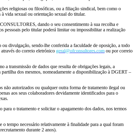
s religiosas ou filosóficas, ou a filiação sindical, bem como o
à vida sexual ou orientação sexual do titular.
s da OFCONSULTORES, dando o seu consentimento à sua recolha e
pessoais pelo titular poderá limitar ou impossibilitar a realização
o ou divulgação, sendo-lhe conferida a faculdade de oposição, a todo
ravés do correio eletrónico
geral@ofconsultores.com
ou por correio
mo a transmissão de dados que resulta de obrigações legais, a
a partilha dos mesmos, nomeadamente a disponibilização à DGERT –
ão autorizados ou qualquer outra forma de tratamento ilegal ou
 apenas aos seus colaboradores devidamente identificados para o
exas.
to para o tratamento e solicitar o apagamento dos dados, nos termos
o tempo necessário relativamente à finalidade para a qual foram
 recrutamento durante 2 anos).