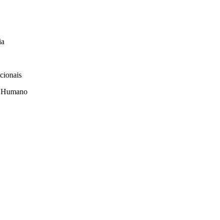
ia
cionais
al Humano