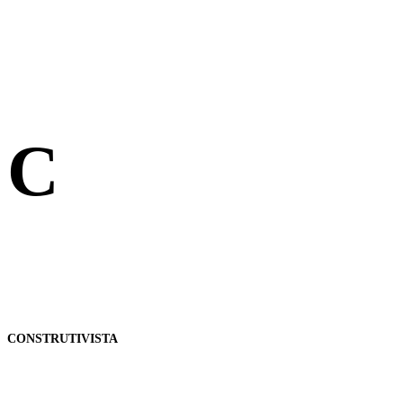
C
CONSTRUTIVISTA
As Pessoas têm um papel ativo na criação e modificação dos seus esquemas men
um facilitador do processo de desenvolvimento pessoal e profissional.