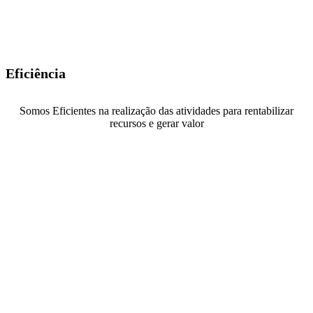
Eficiência
Somos Eficientes na realização das atividades para rentabilizar
recursos e gerar valor
Ser eficiente significa valorizar a produtividade, diminuir o
retrabalho e eliminar desperdícios. Para isso, trabalhamos com total
foco e determinação.
A Eficiência também é determinante nas nossas estratégias de
parceria com os nossos Clientes e potenciais Clientes.