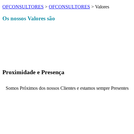
OFCONSULTORES
>
OFCONSULTORES
>
Valores
Os nossos Valores são
Proximidade e Presença
Somos Próximos dos nossos Clientes e estamos sempre Presentes
Por sermos próximos, conhecemos o modelo de negócio, o Capital
Humano, as atividades desenvolvidas, a cultura, os sonhos e