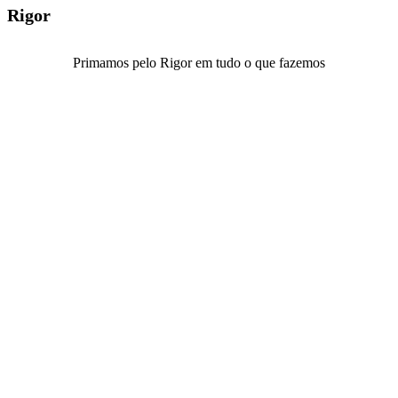
Rigor
Primamos pelo Rigor em tudo o que fazemos
Ser rigoroso significa cumprir procedimentos, normas, metodologias
e código de ética e conduta. Significa realizar as atividades com brio
e de forma exímia.
O Rigor permite a existência de um modelo comum de atuação para
toda a equipa da OFCONSULTORES, o que gera qualidade e
excelência.