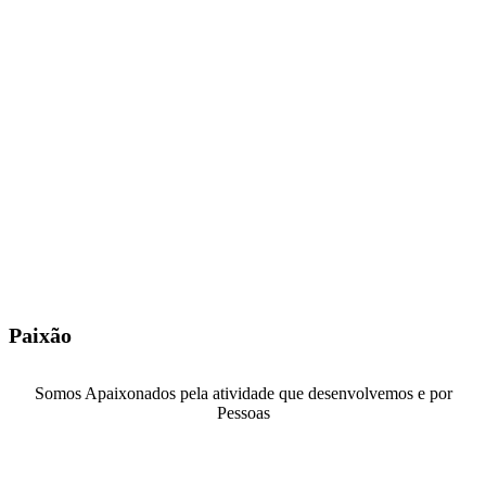
ambições dos nossos Cliente, como se fossem nossos.
Por isso, criamos soluções taylor made para cada Cliente e estamos
sempre disponíveis e presentes para apoiar no seu projeto de
desenvolvimento sustentado.
O sucesso dos nossos Clientes é o nosso Sucesso.
Paixão
Somos Apaixonados pela atividade que desenvolvemos e por
Pessoas